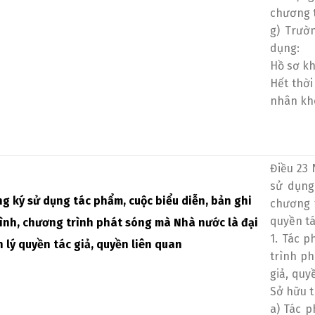
chương t
g) Trườ
dụng:
Hồ sơ kh
Hết thời
nhân kh
Điều 23 
sử dụng
g ký sử dụng tác phẩm, cuộc biểu diễn, bản ghi
chương 
quyền tá
hình, chương trình phát sóng mà Nhà nước là đại
1. Tác p
 lý quyền tác giả, quyền liên quan
trình ph
giả, quy
Sở hữu t
a) Tác p