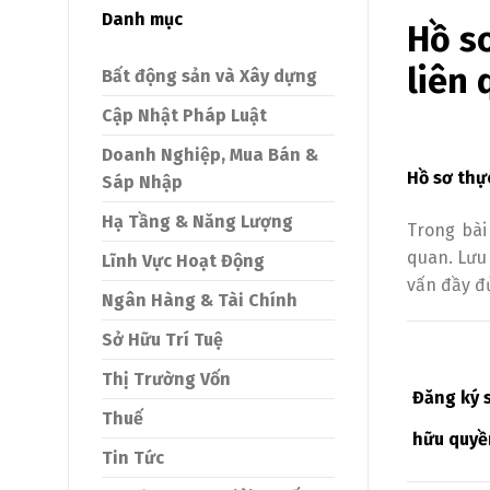
Danh mục
Hồ sơ
liên
Bất động sản và Xây dựng
Cập Nhật Pháp Luật
Doanh Nghiệp, Mua Bán &
Hồ sơ thự
Sáp Nhập
Hạ Tầng & Năng Lượng
Trong bài
quan. Lưu 
Lĩnh Vực Hoạt Động
vấn đầy đủ
Ngân Hàng & Tài Chính
Sở Hữu Trí Tuệ
Thị Trường Vốn
Đăng ký 
Thuế
hữu quyề
Tin Tức