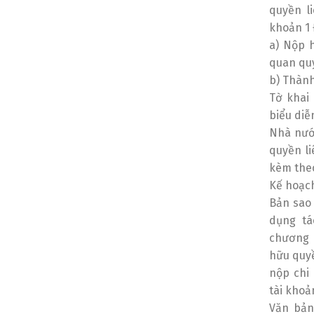
quyền l
khoản 1 
a) Nộp h
quan quy
b) Thành
Tờ khai
biểu diễ
Nhà nước
quyền li
kèm theo
Kế hoạc
Bản sao 
dụng tá
chương 
hữu quyề
nộp chi 
Switch The Language
tài khoả
Văn bản