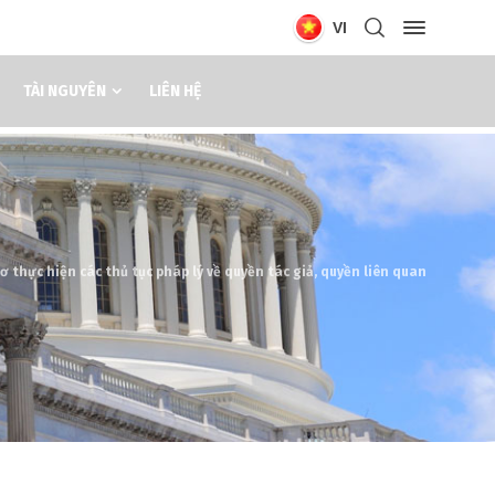
VI
TÀI NGUYÊN
LIÊN HỆ
ơ thực hiện các thủ tục pháp lý về quyền tác giả, quyền liên quan