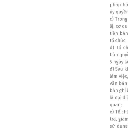
pháp hó
ủy quyền
English
Tiếng Việt
c) Trong
lệ, cơ q
tiền bả
tổ chức,
d) Tổ c
bản quyề
5 ngày l
đ) Sau k
làm việc
văn bản 
bản ghi 
là đại d
quan;
e) Tổ ch
tra, giá
sử dụng