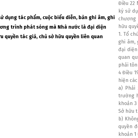
Điều 22 
ký sử dụ
ử dụng tác phẩm, cuộc biểu diễn, bản ghi âm, ghi
chương 
hữu quyề
ương trình phát sóng mà Nhà nước là đại diện
1. Tổ ch
u quyền tác giả, chủ sở hữu quyền liên quan
ghi âm,
đại diện
quan quy
phải tôn
4 Điều 1
hiện các
a) Phải
trường h
khoản 3 
Sở hữu tr
b) Khôn
quyền đố
khoản 1 