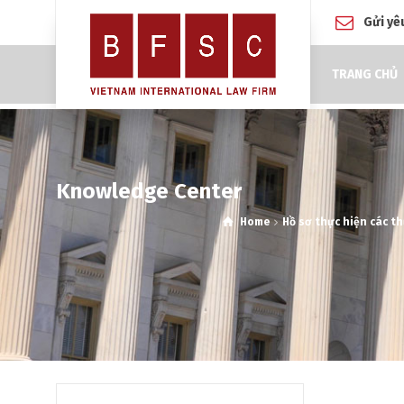
Gửi yê
TRANG CHỦ
Knowledge Center
Home
Hồ sơ thực hiện các th