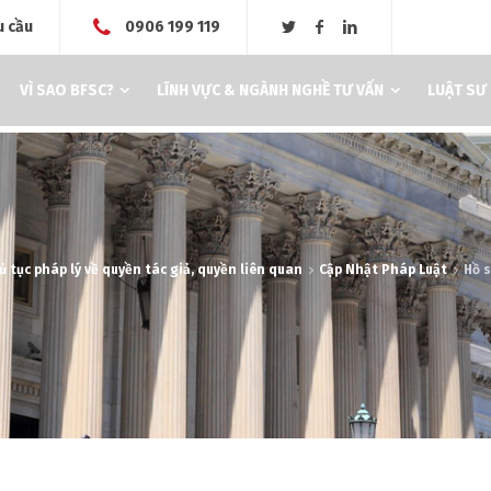
u cầu
0906 199 119
VÌ SAO BFSC?
LĨNH VỰC & NGÀNH NGHỀ TƯ VẤN
LUẬT SƯ
ủ tục pháp lý về quyền tác giả, quyền liên quan
Cập Nhật Pháp Luật
Hồ s