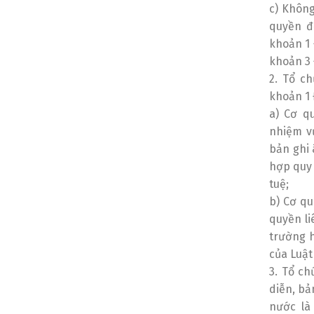
c) Không
quyền đ
khoản 1 
khoản 3 
2. Tổ c
khoản 1 
a) Cơ q
nhiệm vụ
bản ghi 
hợp quy 
tuệ;
b) Cơ qu
quyền li
trường h
của Luật
3. Tổ ch
diễn, bả
nước là