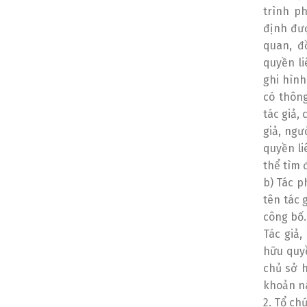
trình p
định đượ
quan, đ
quyền li
ghi hìn
có thông
tác giả,
giả, ngư
quyền li
thể tìm 
b) Tác 
tên tác 
công bố.
Tác giả,
hữu quyề
chủ sở h
khoản nà
2. Tổ ch