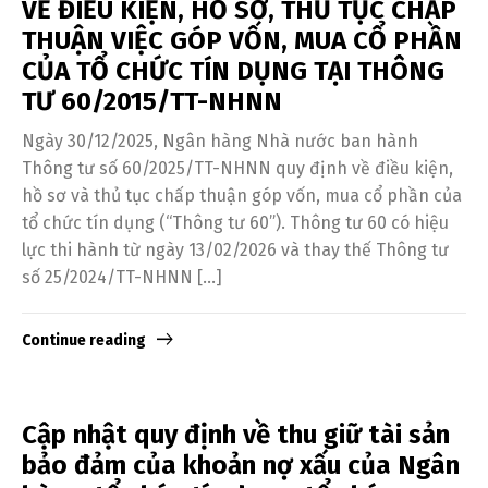
VỀ ĐIỀU KIỆN, HỒ SƠ, THỦ TỤC CHẤP
THUẬN VIỆC GÓP VỐN, MUA CỔ PHẦN
CỦA TỔ CHỨC TÍN DỤNG TẠI THÔNG
TƯ 60/2015/TT-NHNN
Ngày 30/12/2025, Ngân hàng Nhà nước ban hành
Thông tư số 60/2025/TT-NHNN quy định về điều kiện,
hồ sơ và thủ tục chấp thuận góp vốn, mua cổ phần của
tổ chức tín dụng (“Thông tư 60”). Thông tư 60 có hiệu
lực thi hành từ ngày 13/02/2026 và thay thế Thông tư
số 25/2024/TT-NHNN […]
Continue reading
Cập nhật quy định về thu giữ tài sản
bảo đảm của khoản nợ xấu của Ngân