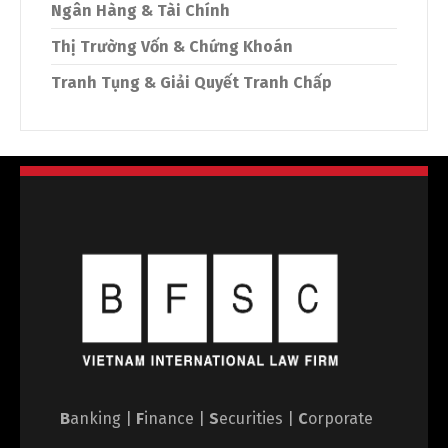
Ngân Hàng & Tài Chính
Thị Trường Vốn & Chứng Khoán
Tranh Tụng & Giải Quyết Tranh Chấp
B
anking |
F
inance |
S
ecurities |
C
orporate