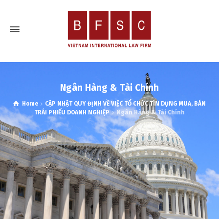
Ngân Hàng & Tài Chính
Home
CẬP NHẬT QUY ĐỊNH VỀ VIỆC TỔ CHỨC TÍN DỤNG MUA, BÁN
TRÁI PHIẾU DOANH NGHIỆP
Ngân Hàng & Tài Chính