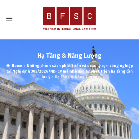
Hạ Tầng & Năng Lượng
Home
Những chính sách phát triển và quản lý cụm công nghiệp
tại Nghị định 303/2026/NĐ-CP mà nhà đầu tư phát triển hạ tầng cần
lưu ý
Hạ Tầng & Năng Lượng