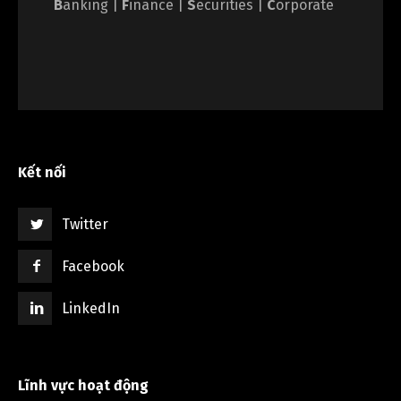
B
anking |
F
inance |
S
ecurities |
C
orporate
Kết nối
Twitter
Facebook
LinkedIn
Lĩnh vực hoạt động