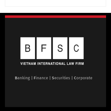
B
anking |
F
inance |
S
ecurities |
C
orporate