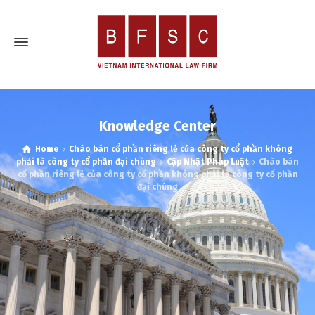
Knowledge Center
Home
Chào bán cổ phần riêng lẻ của công ty cổ phần không
phải là công ty cổ phần đại chúng
Cập Nhật Pháp Luật
Chào bán
cổ phần riêng lẻ của công ty cổ phần không phải là công ty cổ phần
đại chúng