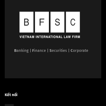
B
anking |
F
inance |
S
ecurities |
C
orporate
Kết nối