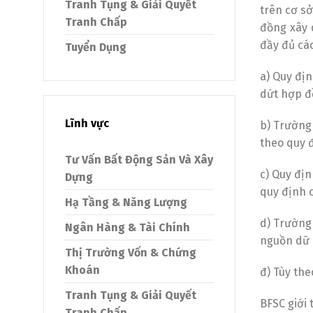
Tranh Tụng & Giải Quyết
trên cơ s
Tranh Chấp
đồng xây 
đầy đủ các
Tuyển Dụng
a) Quy địn
dứt hợp đ
Lĩnh vực
b) Trường
theo quy 
Tư Vấn Bất Động Sản Và Xây
c) Quy địn
Dựng
quy định c
Hạ Tầng & Năng Lượng
d) Trường
Ngân Hàng & Tài Chính
nguồn dữ l
Thị Trường Vốn & Chứng
Khoán
đ) Tùy the
Tranh Tụng & Giải Quyết
BFSC giới
Tranh Chấp