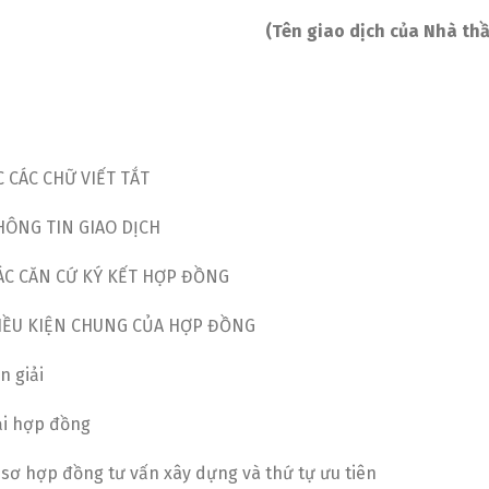
(Tên giao dịch của Nhà thầ
English
Tiếng Việt
 CÁC CHỮ VIẾT TẮT
HÔNG TIN GIAO DỊCH
ÁC CĂN CỨ KÝ KẾT HỢP ĐỒNG
ĐIỀU KIỆN CHUNG CỦA HỢP ĐỒNG
n giải
ại hợp đồng
 sơ hợp đồng tư vấn xây dựng và thứ tự ưu tiên