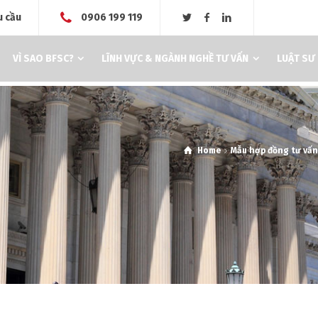
u cầu
0906 199 119
VÌ SAO BFSC?
LĨNH VỰC & NGÀNH NGHỀ TƯ VẤN
LUẬT SƯ
Home
Mẫu hợp đồng tư vấ