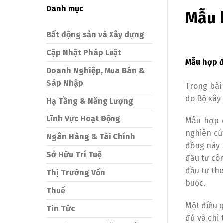
Danh mục
Mẫu 
Bất động sản và Xây dựng
Cập Nhật Pháp Luật
Mẫu hợp đ
Doanh Nghiệp, Mua Bán &
Sáp Nhập
Trong bài
do Bộ xây
Hạ Tầng & Năng Lượng
Lĩnh Vực Hoạt Động
Mẫu hợp đ
nghiên cứ
Ngân Hàng & Tài Chính
đồng này 
Sở Hữu Trí Tuệ
đầu tư cô
đầu tư th
Thị Trường Vốn
buộc.
Thuế
Một điều 
Tin Tức
đủ và chi 