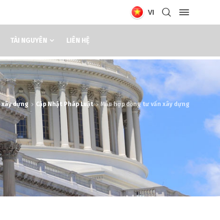
VI
TÀI NGUYÊN
LIÊN HỆ
n xây dựng
Cập Nhật Pháp Luật
Mẫu hợp đồng tư vấn xây dựng