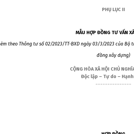
PHỤ LỤC II
MẪU HỢP ĐỒNG TƯ VẤN X
kèm theo Thông tư số 02/2023/TT-BXD ngày 03/3/2023 của Bộ 
đồng xây dựng)
CỘNG HÒA XÃ HỘI CHỦ NGHĨA
Độc lập – Tự do – Hạnh
_______________
HỢP ĐỒNG