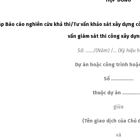
ập Báo cáo nghiên cứu khả thi/Tư vấn khảo sát xây dựng c
vấn giám sát thi công xây dựn
Số: ……/(Năm) /… (Ký hiệu 
Dự án hoặc công trình hoặc
Số
………………
thuộc dự án …………
giữa
(Tên giao dịch của Chủ 
Switch The Language
và